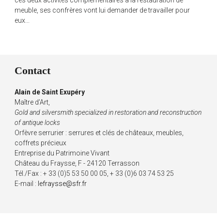
ces deux activités complémentaires à la restauration de
meuble, ses confrères vont lui demander de travailler pour
eux...
Contact
Alain de Saint Exupéry
Maître d’Art,
Gold and silversmith specialized in restoration and reconstruction
of antique locks
Orfèvre serrurier : serrures et clés de châteaux, meubles,
coffrets précieux
Entreprise du Patrimoine Vivant
Château du Fraysse, F - 24120 Terrasson
Tél./Fax : + 33 (0)5 53 50 00 05, + 33 (0)6 03 74 53 25
E-mail :
lefraysse@sfr.fr