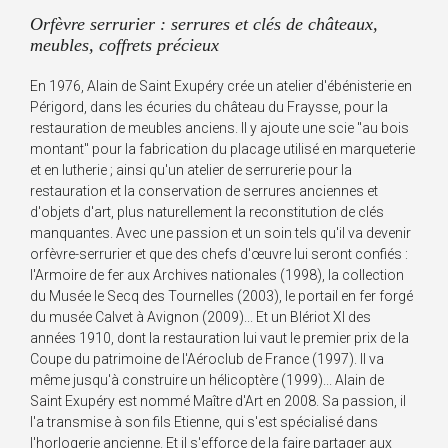
Orfèvre serrurier : serrures et clés de châteaux,
meubles, coffrets précieux
En 1976, Alain de Saint Exupéry crée un atelier d'ébénisterie en
Périgord, dans les écuries du château du Fraysse, pour la
restauration de meubles anciens. Il y ajoute une scie "au bois
montant" pour la fabrication du placage utilisé en marqueterie
et en lutherie ; ainsi qu'un atelier de serrurerie pour la
restauration et la conservation de serrures anciennes et
d'objets d'art, plus naturellement la reconstitution de clés
manquantes. Avec une passion et un soin tels qu'il va devenir
orfèvre-serrurier et que des chefs d'œuvre lui seront confiés :
l'Armoire de fer aux Archives nationales (1998), la collection
du Musée le Secq des Tournelles (2003), le portail en fer forgé
du musée Calvet à Avignon (2009)... Et un Blériot XI des
années 1910, dont la restauration lui vaut le premier prix de la
Coupe du patrimoine de l'Aéroclub de France (1997). Il va
même jusqu'à construire un hélicoptère (1999)... Alain de
Saint Exupéry est nommé Maître d'Art en 2008. Sa passion, il
l'a transmise à son fils Etienne, qui s'est spécialisé dans
l'horlogerie ancienne. Et il s'efforce de la faire partager aux