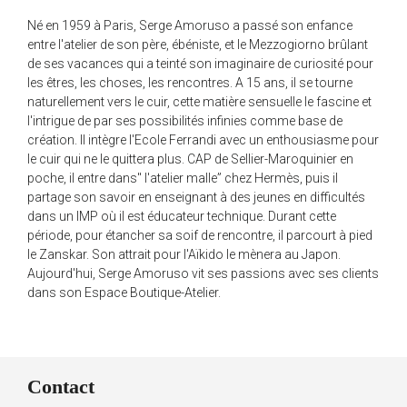
Né en 1959 à Paris, Serge Amoruso a passé son enfance
entre l'atelier de son père, ébéniste, et le Mezzogiorno brûlant
de ses vacances qui a teinté son imaginaire de curiosité pour
les êtres, les choses, les rencontres. A 15 ans, il se tourne
naturellement vers le cuir, cette matière sensuelle le fascine et
l'intrigue de par ses possibilités infinies comme base de
création. Il intègre l'Ecole Ferrandi avec un enthousiasme pour
le cuir qui ne le quittera plus. CAP de Sellier-Maroquinier en
poche, il entre dans" l'atelier malle” chez Hermès, puis il
partage son savoir en enseignant à des jeunes en difficultés
dans un IMP où il est éducateur technique. Durant cette
période, pour étancher sa soif de rencontre, il parcourt à pied
le Zanskar. Son attrait pour l'Aïkido le mènera au Japon.
Aujourd'hui, Serge Amoruso vit ses passions avec ses clients
dans son Espace Boutique-Atelier.
Contact