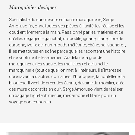
Maroquinier designer
Spécialiste du sur-mesure en haute maroquinerie, Serge
Amoruso façonne toutes ses pièces à l'unité, les réalise et les
coud entièrement à la main. Passionné par les matières et ce
qu'elles dégagent - galuchat, crocodile, iguane, titane, fibre de
carbone, ivoire de mammouth, météorite, ébène, palissandre -,
il les met toutes en scène parce qu'elles racontent une histoire
et se subliment elles-mêmes. Au-delà de la grande
maroquinerie (les sacs et les mallettes) et de la petite
maroquinerie (tout ce que l'on met à l'intérieur), il s'intéresse
dorénavant à d'autres domaines : l'horlogerie, la coutellerie, la
bijouterie. Il vient de créer des écrins, dessine du mobilier, crée
des murs décoratifs en cuir. Serge Amoruso vient de réaliser
un bagage high-tech mi-cuir, mi-carbone et titane pour un
voyage contemporain.